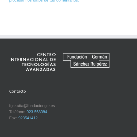
procesan los datos de tus comentarios.
Contacto
fgsr.cita@fundaciongsr.es
Teléfono:
923 568384
Fax:
923541412