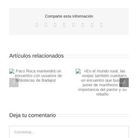
Comparte esta información
Facebook
X
Reddit
LinkedIn
WhatsApp
Tumblr
Pinterest
Correo
electrónico
Artículos relacionados
«En el mundo rural, las
El ilustrador
rá
ovejas también
salmantino Tomás Hijo
cuentan», un
realiza un taller con los
as
encuentro que busca
alumnos del IES
poner de manifiesto la
Germán Sánchez
importancia del pastor
Ruipérez
y su rebaño
Deja tu comentario
Comentar