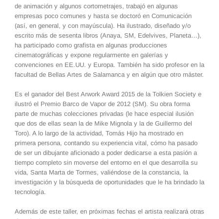
de animación y algunos cortometrajes, trabajó en algunas
empresas poco comunes y hasta se doctoró en Comunicación
(así, en general, y con mayúscula). Ha ilustrado, diseñado y/o
escrito más de sesenta libros (Anaya, SM, Edelvives, Planeta…),
ha participado como grafista en algunas producciones
cinematográficas y expone regularmente en galerías y
convenciones en EE.UU. y Europa. También ha sido profesor en la
facultad de Bellas Artes de Salamanca y en algún que otro máster.
Es el ganador del Best Arwork Award 2015 de la Tolkien Society e
ilustró el Premio Barco de Vapor de 2012 (SM). Su obra forma
parte de muchas colecciones privadas (le hace especial ilusión
que dos de ellas sean la de Mike Mignola y la de Guillermo del
Toro). A lo largo de la actividad, Tomás Hijo ha mostrado en
primera persona, contando su experiencia vital, cómo ha pasado
de ser un dibujante aficionado a poder dedicarse a esta pasión a
tiempo completo sin moverse del entorno en el que desarrolla su
vida, Santa Marta de Tormes, valiéndose de la constancia, la
investigación y la búsqueda de oportunidades que le ha brindado la
tecnología.
Además de este taller, en próximas fechas el artista realizará otras