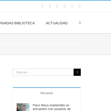
Facebook
Flickr
Rss
X
YouTube
Correo
electrónico
RNADAS BIBLIOTECA
ACTUALIDAD
ctualidad
El IES Vasco de la Zarza vuelve a visitarnos
Buscar:
Reciente
Paco Roca mantendrá un
encuentro con usuarios de