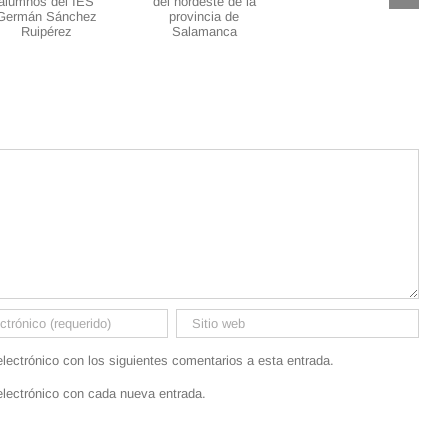
centros
eSports TKS
educativos
del nordeste
de la
provincia de
Salamanca
electrónico con los siguientes comentarios a esta entrada.
electrónico con cada nueva entrada.