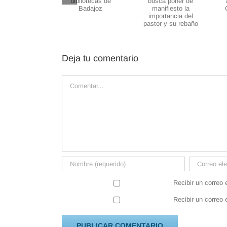
realiza un
encuentro con
cuentan», un
taller con los
usuarios de
encuentro que
alumnos del
bibliotecas de
busca poner
IES Germán
Badajoz
de manifiesto
Sánchez
la importancia
Ruipérez
Deja tu comentario
del pastor y
su rebaño
Comentar
Recibir un correo 
Recibir un correo 