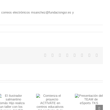
los correos electrónicos msanchez@fundaciongsr.es y
Facebook
X
Reddit
LinkedIn
WhatsApp
Tumblr
Pinterest
Correo
electró
Comienza el
proyecto
Presentación
ACTÍVATE en
del TEAM de