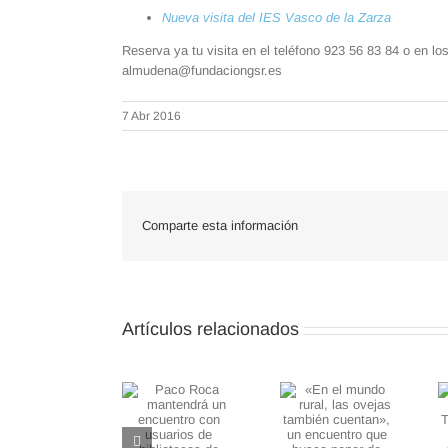
Nueva visita del IES Vasco de la Zarza
Reserva ya tu visita en el teléfono 923 56 83 84 o en 
almudena@fundaciongsr.es
7 Abr 2016
Comparte esta información
Artículos relacionados
«En el mundo
El ilustrador
rural, las
salmantino
Paco Roca
ovejas
Tomás Hijo
mantendrá un
también