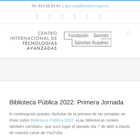
Saltar
Tel. 923 56 83 84
|
fgsr.cita@fundaciongsr.es
al
contenido
Facebook
Flickr
Rss
X
YouTube
Correo
electrónico
Biblioteca Pública 2022: Primera Jornada
A continuación puedes disfrutar de la primera de las jornadas en
línea sobre
Biblioteca Pública 2022
: «Las bibliotecas rurales
también cambian», que tuvo lugar el pasado día 7 de abril a través
de nuestro canal de YouTube.