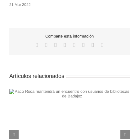
21 Mar 2022
Comparte esta información
Facebook
X
Reddit
LinkedIn
WhatsApp
Tumblr
Pinterest
Correo
electrónico
Artículos relacionados
«En el mundo rural, las ovejas también cuentan», un
encuentro que busca poner de manifiesto la importancia
del pastor y su rebaño