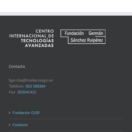
Contacto
fgsr.cita@fundaciongsr.es
Teléfono:
923 568384
Fax:
923541412
Fundación GSR
Contacto