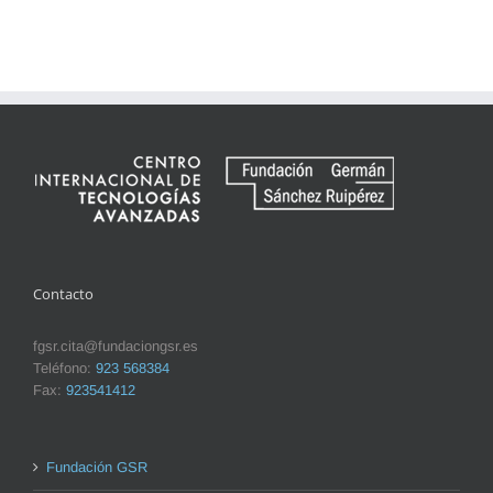
Contacto
fgsr.cita@fundaciongsr.es
Teléfono:
923 568384
Fax:
923541412
Fundación GSR