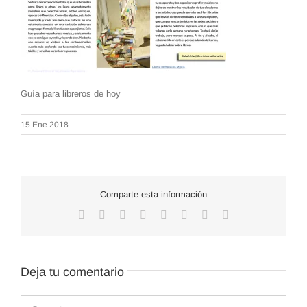
Guía para libreros de hoy
15 Ene 2018
Comparte esta información
Facebook
X
Reddit
LinkedIn
WhatsApp
Tumblr
Pinterest
Correo
electrónico
Deja tu comentario
Comentar