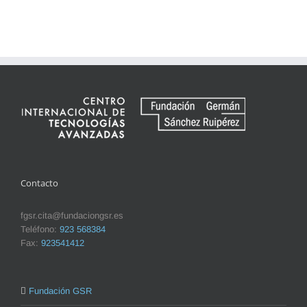
Contacto
fgsr.cita@fundaciongsr.es
Teléfono:
923 568384
Fax:
923541412
Fundación GSR