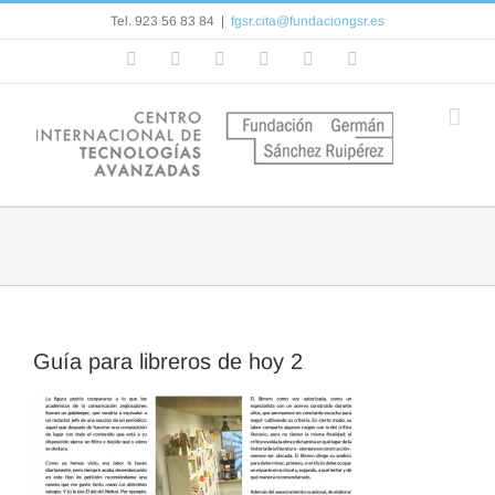
Saltar
Tel. 923 56 83 84
|
fgsr.cita@fundaciongsr.es
al
contenido
Facebook
Flickr
Rss
X
YouTube
Correo
electrónico
Guía para libreros de hoy 2