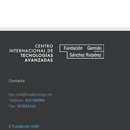
Contacto
fgsr.cita@fundaciongsr.es
Teléfono:
923 568384
Fax:
923541412
Fundación GSR