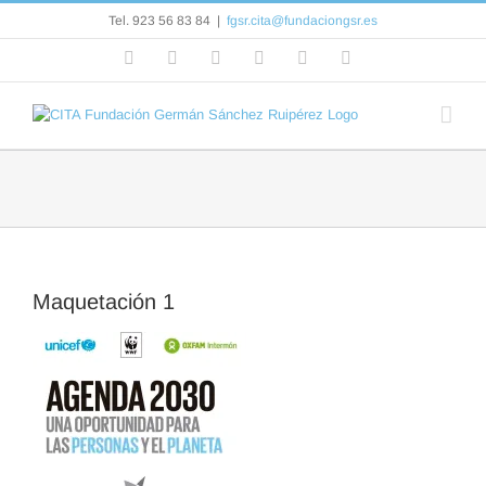
Saltar
Tel. 923 56 83 84
|
fgsr.cita@fundaciongsr.es
al
contenido
Facebook
Flickr
Rss
X
YouTube
Correo
electrónico
Maquetación 1