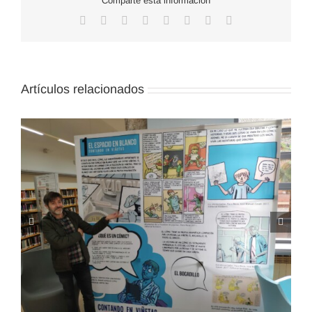
Comparte esta información
Facebook
X
Reddit
LinkedIn
WhatsApp
Tumblr
Pinterest
Correo
electrónico
Artículos relacionados
«En el mundo rural, las ovejas también cuentan», un
encuentro que busca poner de manifiesto la importancia
del pastor y su rebaño