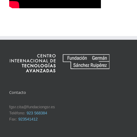
Contacto
fgsr.cita@fundaciongsr.es
Teléfono:
923 568384
Fax:
923541412