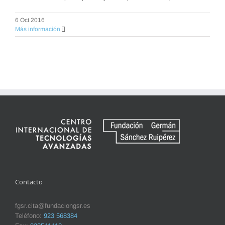
6 Oct 2016
Más información
Contacto
fgsr.cita@fundaciongsr.es
Teléfono:
923 568384