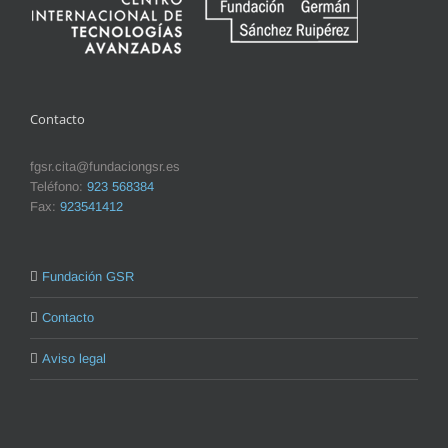
Contacto
fgsr.cita@fundaciongsr.es
Teléfono:
923 568384
Fax:
923541412
Fundación GSR
Contacto
Aviso legal