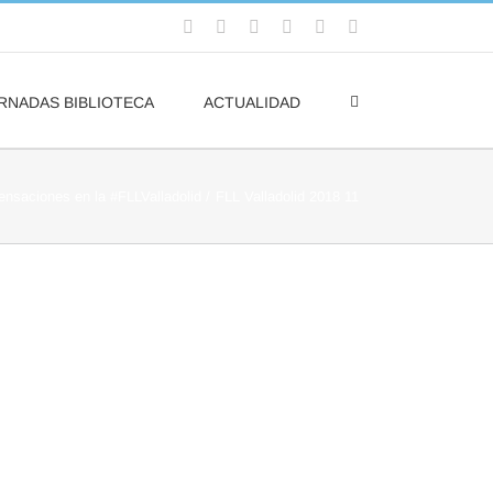
Facebook
Flickr
Rss
X
YouTube
Correo
electrónico
RNADAS BIBLIOTECA
ACTUALIDAD
nsaciones en la #FLLValladolid
FLL Valladolid 2018 11