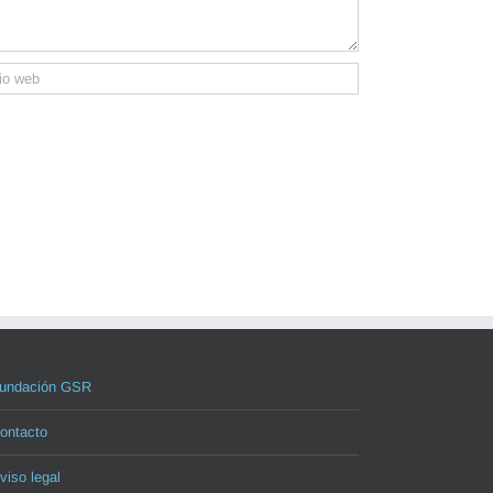
undación GSR
ontacto
viso legal