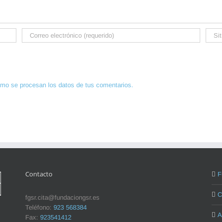
mo se procesan los datos de tus comentarios.
Contacto
F
C
fgsr.cita@fundaciongsr.es
Teléfono:
923 568384
A
Fax:
923541412