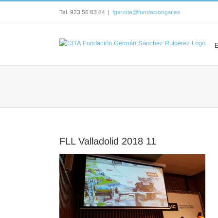
Saltar
Tel. 923 56 83 84
|
fgsr.cita@fundaciongsr.es
al
contenido
FLL Valladolid 2018 11