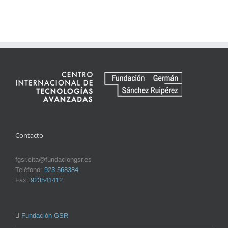
Contacto
fgsr.cita@fundaciongsr.es
Teléfono:
923 568384
Fax:
923541412
Fundación GSR