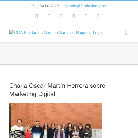
Saltar
Tel. 923 56 83 84
|
fgsr.cita@fundaciongsr.es
al
contenido
Facebook
Flickr
Rss
X
YouTube
Correo
electrónico
Charla Oscar Martín Herrera sobre
Marketing Digital