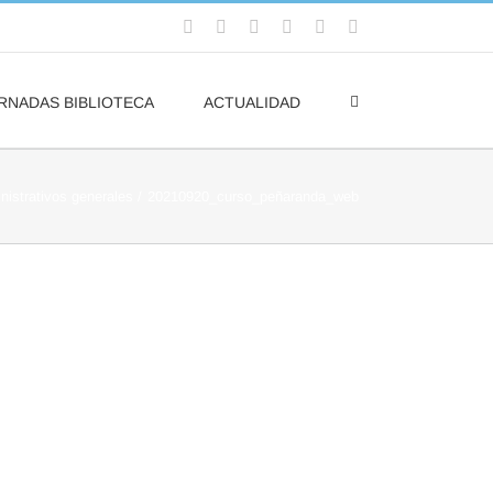
Facebook
Flickr
Rss
X
YouTube
Correo
electrónico
RNADAS BIBLIOTECA
ACTUALIDAD
nistrativos generales
20210920_curso_peñaranda_web