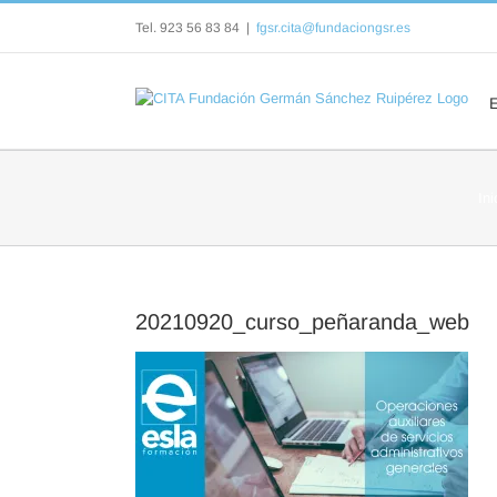
Saltar
Tel. 923 56 83 84
|
fgsr.cita@fundaciongsr.es
al
contenido
Ini
20210920_curso_peñaranda_web