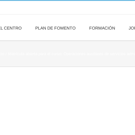
EL CENTRO
PLAN DE FOMENTO
FORMACIÓN
JO
cio
Matrícula abierta para el curso: Operaciones auxiliares de servicios admi