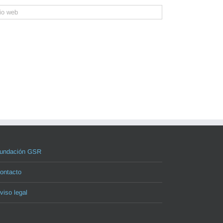
undación GSR
ontacto
viso legal