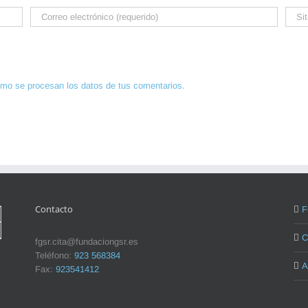
mo se procesan los datos de tus comentarios.
Contacto
F
C
fgsr.cita@fundaciongsr.es
Teléfono:
923 568384
A
Fax:
923541412