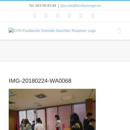
Saltar
Tel. 923 56 83 84
|
fgsr.cita@fundaciongsr.es
al
contenido
Facebook
Flickr
Rss
X
YouTube
Correo
electrónico
IMG-20180224-WA0068