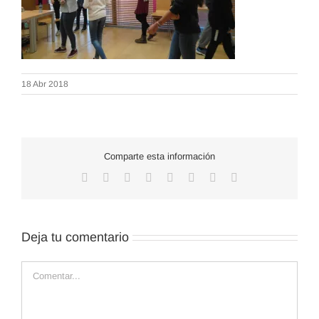
18 Abr 2018
Comparte esta información
Facebook
X
Reddit
LinkedIn
WhatsApp
Tumblr
Pinterest
Correo
electrónico
Deja tu comentario
Comentar