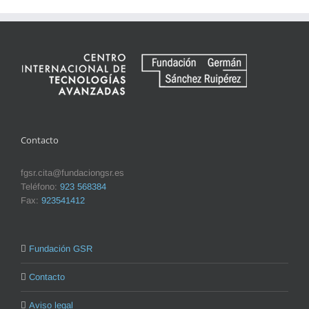
Contacto
fgsr.cita@fundaciongsr.es
Teléfono:
923 568384
Fax:
923541412
Fundación GSR
Contacto
Aviso legal