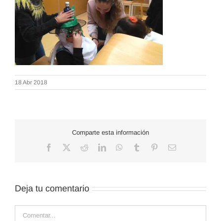
18 Abr 2018
Comparte esta información
Facebook
X
Reddit
LinkedIn
WhatsApp
Tumblr
Pinterest
Correo
electrónico
Deja tu comentario
Comentar