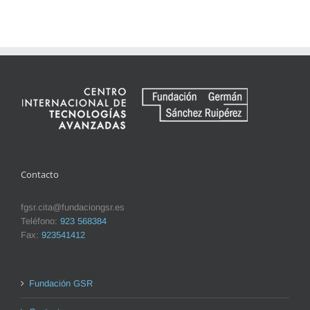
Contacto
fgsr.cita@fundaciongsr.es
Teléfono:
923 568384
Fax:
923541412
Fundación GSR