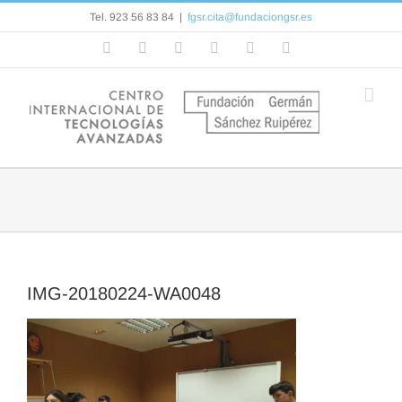
Saltar
Tel. 923 56 83 84
|
fgsr.cita@fundaciongsr.es
al
contenido
Facebook
Flickr
Rss
X
YouTube
Correo
electrónico
IMG-20180224-WA0048