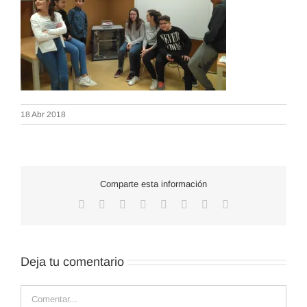
18 Abr 2018
Comparte esta información
Facebook
X
Reddit
LinkedIn
WhatsApp
Tumblr
Pinterest
Correo
electrónico
Deja tu comentario
Comentar