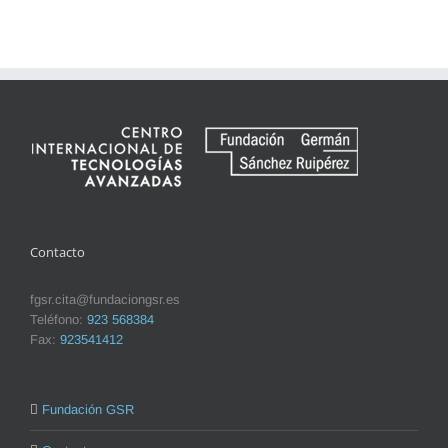
Contacto
fgsr.cita@fundaciongsr.es
Teléfono:
923 568384
Fax:
923541412
Fundación GSR