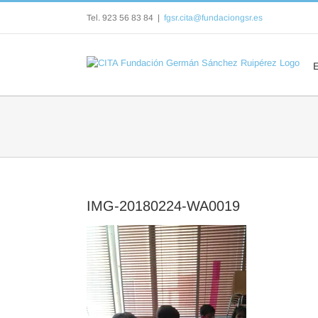
Saltar
Tel. 923 56 83 84
|
fgsr.cita@fundaciongsr.es
al
contenido
IMG-20180224-WA0019