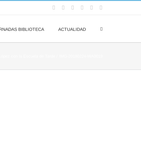
Facebook
Flickr
Rss
X
YouTube
Correo
electrónico
RNADAS BIBLIOTECA
ACTUALIDAD
 López con la Escuela de Tarde
IMG-20180224-WA0019