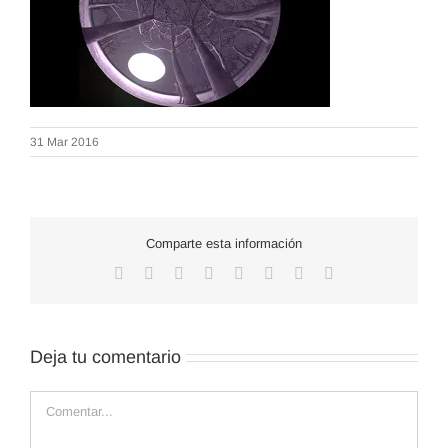
31 Mar 2016
Comparte esta información
Facebook
X
Reddit
LinkedIn
WhatsApp
Tumblr
Pinterest
Correo
electrónico
Deja tu comentario
Comentar