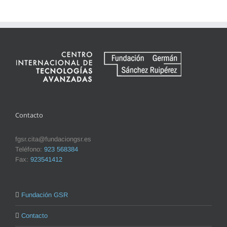
Contacto
fgsr.cita@fundaciongsr.es
Teléfono:
923 568384
Fax:
923541412
Fundación GSR
Contacto