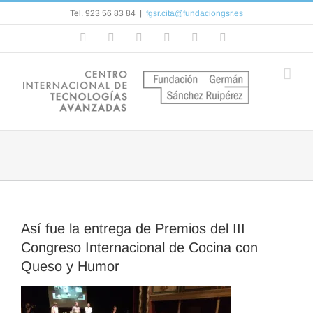
Saltar
Tel. 923 56 83 84
|
fgsr.cita@fundaciongsr.es
al
contenido
Facebook
Flickr
Rss
X
YouTube
Correo
electrónico
Así fue la entrega de Premios del III
Congreso Internacional de Cocina con
Queso y Humor