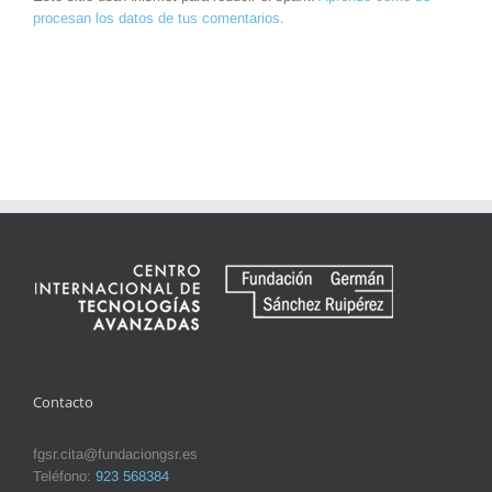
procesan los datos de tus comentarios.
Contacto
fgsr.cita@fundaciongsr.es
Teléfono:
923 568384