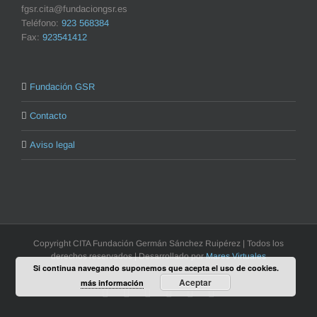
fgsr.cita@fundaciongsr.es
Teléfono:
923 568384
Fax:
923541412
Fundación GSR
Contacto
Aviso legal
Copyright CITA Fundación Germán Sánchez Ruipérez | Todos los
derechos reservados | Desarrollado por
Mares Virtuales
Si continua navegando suponemos que acepta el uso de cookies.
Aceptar
más información
Facebook
Flickr
Rss
X
YouTube
Correo
electrónico