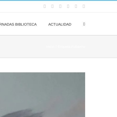
Facebook
Flickr
Rss
X
YouTube
Correo
electrónico
RNADAS BIBLIOTECA
ACTUALIDAD
Inicio
Etiqueta:
Fulldome