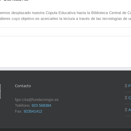
hemos desplazado nuestra Cúpula Educativa hasta la Biblioteca Central de Can
alleres cuyo objetivo es acercarles la lectura a través de las tecnologías de 
Contacto
F
C
fgsr.cita@fundaciongsr.es
Teléfono:
923 568384
A
Fax:
923541412