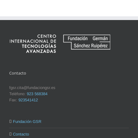
Contacto
fgsr.cita@fundaciongsr.es
Teléfono:
923 568384
Fax:
923541412
Fundación GSR
Contacto