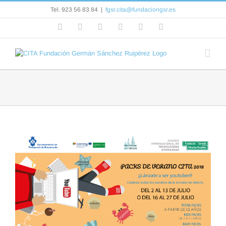
Saltar
Tel. 923 56 83 84
|
fgsr.cita@fundaciongsr.es
al
contenido
Facebook
Flickr
Rss
X
YouTube
Correo
electrónico