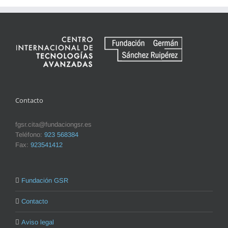
Contacto
fgsr.cita@fundaciongsr.es
Teléfono:
923 568384
Fax:
923541412
Fundación GSR
Contacto
Aviso legal