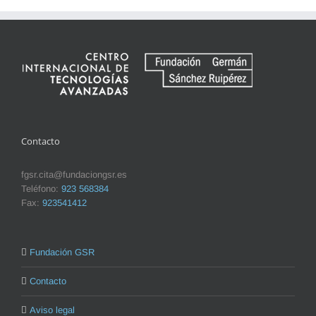
Contacto
fgsr.cita@fundaciongsr.es
Teléfono:
923 568384
Fax:
923541412
Fundación GSR
Contacto
Aviso legal