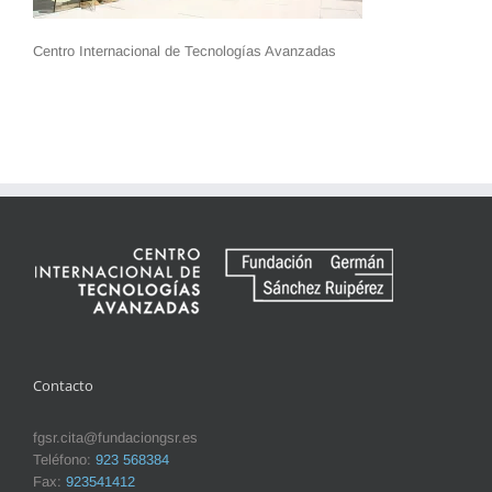
Centro Internacional de Tecnologías Avanzadas
Contacto
fgsr.cita@fundaciongsr.es
Teléfono:
923 568384
Fax:
923541412